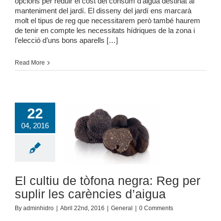
opcions per reduir el cost del consum d’aigua destinat al
manteniment del jardí. El disseny del jardí ens marcarà
molt el tipus de reg que necessitarem però també haurem
de tenir en compte les necessitats hídriques de la zona i
l’elecció d’uns bons aparells […]
Read More
22
04, 2016
u de tòfona negra:
per suplir les
ncies d’aigua
General
El cultiu de tòfona negra: Reg per
suplir les carències d’aigua
By
adminhidro
|
Abril 22nd, 2016
|
General
|
0 Comments