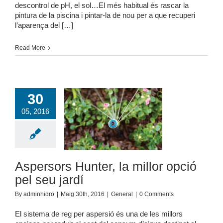
descontrol de pH, el sol…El més habitual és rascar la
pintura de la piscina i pintar-la de nou per a que recuperi
l’aparença del […]
Read More
30
05, 2016
sors Hunter, la
pció pel seu jardí
General
Aspersors Hunter, la millor opció
pel seu jardí
By
adminhidro
|
Maig 30th, 2016
|
General
|
0 Comments
El sistema de reg per aspersió és una de les millors