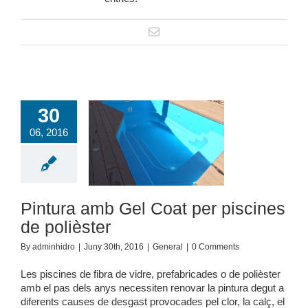
30
06, 2016
ra amb Gel Coat
cines de polièster
General
Pintura amb Gel Coat per piscines
de polièster
By
adminhidro
|
Juny 30th, 2016
|
General
|
0 Comments
Les piscines de fibra de vidre, prefabricades o de polièster
amb el pas dels anys necessiten renovar la pintura degut a
diferents causes de desgast provocades pel clor, la calç, el