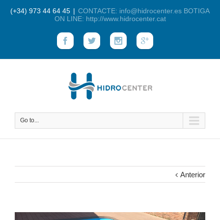
(+34) 973 44 64 45
|
CONTACTE: info@hidrocenter.es BOTIGA
ON LINE: http://www.hidrocenter.cat
Go to...
Anterior