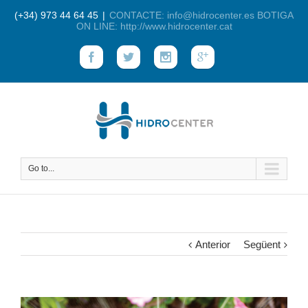
(+34) 973 44 64 45
|
CONTACTE: info@hidrocenter.es BOTIGA
ON LINE: http://www.hidrocenter.cat
Go to...
Anterior
Següent