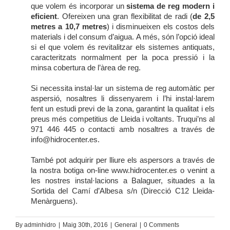
que volem és incorporar un
sistema de reg modern i
eficient
. Ofereixen una gran flexibilitat de radi (
de 2,5
metres a 10,7 metres
) i disminueixen els costos dels
materials i del consum d’aigua. A més, són l’opció ideal
si el que volem és revitalitzar els sistemes antiquats,
caracteritzats normalment per la poca pressió i la
minsa cobertura de l’àrea de reg.
Si necessita instal·lar un sistema de reg automàtic per
aspersió, nosaltres li dissenyarem i l’hi instal·larem
fent un estudi previ de la zona, garantint la qualitat i els
preus més competitius de Lleida i voltants. Truqui’ns al
971 446 445 o contacti amb nosaltres a través de
info@hidrocenter.es
.
També pot adquirir per lliure els aspersors a través de
la nostra botiga on-line
www.hidrocenter.es
o venint a
les nostres instal·lacions a Balaguer, situades a la
Sortida del Camí d’Albesa s/n (Direcció C12 Lleida-
Menàrguens).
By
adminhidro
|
Maig 30th, 2016
|
General
|
0 Comments