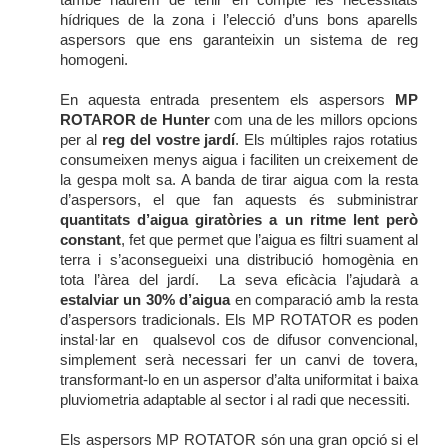
hídriques de la zona i l’elecció d’uns bons aparells
aspersors que ens garanteixin un sistema de reg
homogeni.
En aquesta entrada presentem els aspersors
MP
ROTAROR de Hunter
com una de les millors opcions
per al
reg del vostre jardí
. Els múltiples rajos rotatius
consumeixen menys aigua i faciliten un creixement de
la gespa molt sa. A banda de tirar aigua com la resta
d’aspersors, el que fan aquests és subministrar
quantitats d’aigua giratòries a un ritme lent però
constant
, fet que permet que l’aigua es filtri suament al
terra i s’aconsegueixi una distribució homogènia en
tota l’àrea del jardí. La seva eficàcia l’ajudarà a
estalviar un 30% d’aigua
en comparació amb la resta
d’aspersors tradicionals. Els MP ROTATOR es poden
instal·lar en qualsevol cos de difusor convencional,
simplement serà necessari fer un canvi de tovera,
transformant-lo en un aspersor d’alta uniformitat i baixa
pluviometria adaptable al sector i al radi que necessiti.
Els aspersors MP ROTATOR són una gran opció si el